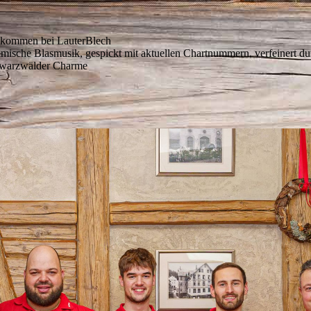
lkommen bei LauterBlech
mische Blasmusik, gespickt mit aktuellen Chartnummern, verfeinert du
warzwälder Charme