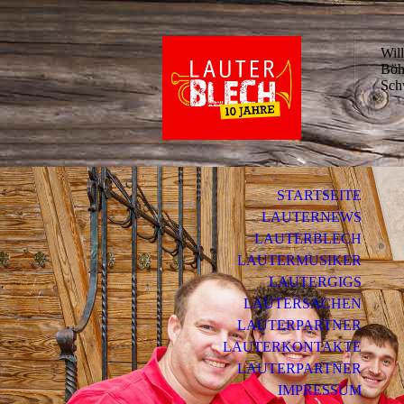
Wil
Böh
Sch
STARTSEITE
LAUTERNEWS
LAUTERBLECH
LAUTERMUSIKER
LAUTERGIGS
LAUTERSACHEN
LAUTERPARTNER
LAUTERKONTAKTE
LAUTERPARTNER
IMPRESSUM