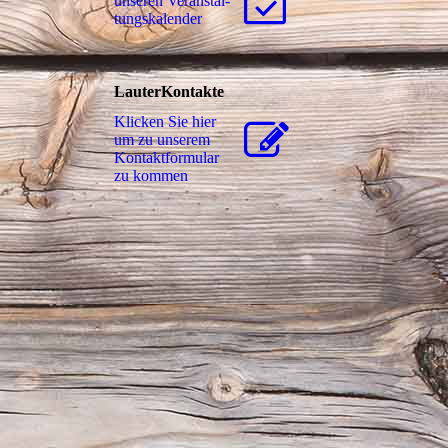
unseren Ver­an­stal­
tungs­ka­len­der
LauterKontakte
Klicken Sie hier
um zu unserem
Kon­takt­for­mu­lar
zu kommen