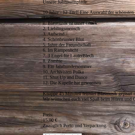
Unsere Jubiläumsplatte
10 Jahre - 12 Titel! Eine Auswahl der schönsten 
Titelliste:
1. Blasmusik ist unser Glück
2. Lieblingsmensch
3. Aufwind
4. Schönbrunner Blut
5. Jahre der Freundschaft
6. Im Rampenlicht
7. 3 Engel für LauterBlech
8. Zombie
9. Ein Jahrhundersommer
10. Archivisten Polka
11. Shut Up and Dance
12. Die Kapelle hat gewonnen
Knappe 45 Minuten feinster Blasmusik gepaart m
Wir wünschen euch viel Spaß beim Hören und 
Preis:
15,00 €
Zuzüglich Porto und Verpackung.