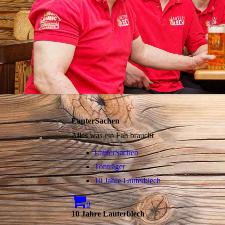
LauterSachen
Alles was ein Fan braucht
LauterSachen
Tonträger
10 Jahre Lauterblech
0
10 Jahre Lauterblech